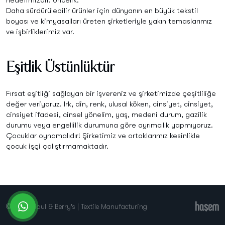
hedefimizdir. öncelik.
Daha sürdürülebilir ürünler için dünyanın en büyük tekstil
boyası ve kimyasalları üreten şirketleriyle yakın temaslarımız
ve işbirliklerimiz var.
Eşitlik Üstünlüktür
Fırsat eşitliği sağlayan bir işvereniz ve şirketimizde çeşitliliğe
değer veriyoruz. Irk, din, renk, ulusal köken, cinsiyet, cinsiyet,
cinsiyet ifadesi, cinsel yönelim, yaş, medeni durum, gazilik
durumu veya engellilik durumuna göre ayrımcılık yapmıyoruz.
Çocuklar oynamalıdır! Şirketimiz ve ortaklarımız kesinlikle
çocuk işçi çalıştırmamaktadır.
whatsapp
© 2026 Soul & Berry's | Textile Manufacturing